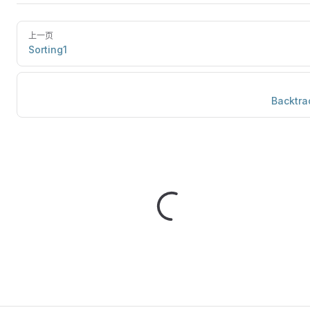
上一页
Sorting1
Backtra