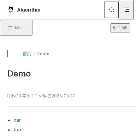
Skip to content
Algorithm
Menu
返回顶部
首页
Demo
Demo
约 13 字
小于 1 分钟
2025-03-17
bar
foo