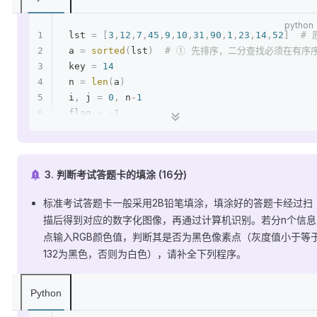
lst 
=
 [
3
,
12
,
7
,
45
,
9
,
10
,
31
,
90
,
1
,
23
,
14
,
52
]
  #
a 
=
 sorted
(
lst
)
  # ① 先排序，二分查找必须在有序
key 
=
 14
n 
=
 len
(
a
)
i
,
 j 
=
 0
,
 n
-
1
flag 
=
 -
1
while
 i 
<=
 j
:
  # ② 二分查找的循环条件，左右指针
    mid 
=
 (
i 
+
 j
)
 //
 2
    if
 key 
==
 a
[
mid
]:
3. 判断考试答题卡的填涂 (16分)
        flag 
=
 mid
        break
标准考试答题卡一般采用2B铅笔填涂，填涂好的答题卡经过扫
    elif
 key 
>
 a
[
mid
]:
描后得到对应的数字化图像，再通过计算机识别。若分n个信息
        i 
=
 mid 
+
 1
  # ③ 关键字比中值大，查右半
点输入RGB颜色值，判断其是否为黑色像素点（灰度值小于等
    else
:
        j 
=
 mid 
-
 1
  # ④ 关键字比中值小，查左半
132为黑色，否则为白色），请补全下列程序。
if
 flag 
==
 -
1
:
    print
(
str
(
key
)
 +
 '
没找到！
'
)
Python
else
:
    print
(
str
(
key
)
 +
 '
已找到！
'
)