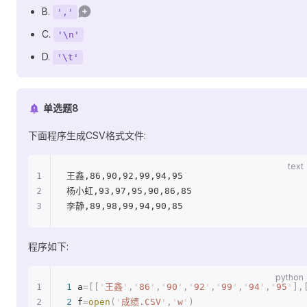
B.
','
C.
'\n'
D.
'\t'
单选题8
下面程序生成CSV格式文件:
王鑫,86,90,92,99,94,95
杨小虹,93,97,95,90,86,85
李静,89,98,99,94,90,85
程序如下:
1
 a
=[[
'
王鑫
'
,
'
86
'
,
'
90
'
,
'
92
'
,
'
99
'
,
'
94
'
,
'
95
'
],
2
 f
=
open
(
'
成绩.CSV
'
,
'
w
'
)