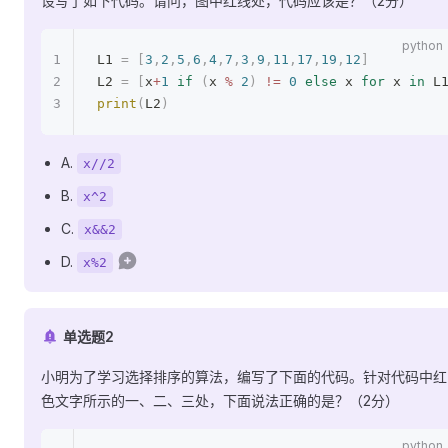
设写了如下代码。请问，图中红线处，代码应该是？（2分）
L1 
=
 [
3
,
2
,
5
,
6
,
4
,
7
,
3
,
9
,
11
,
17
,
19
,
12
]
L2 
=
 [
x
+
1
 if
 (
x 
%
 2
)
 !=
 0
 else
 x 
for
 x 
in
 L
print
(
L2
)
A.
x//2
B.
x^2
C.
x&&2
D.
x%2
单选题2
小明为了学习选择排序的算法，编写了下面的代码。针对代码中红
色文字所示的一、二、三处，下面说法正确的是？（2分）