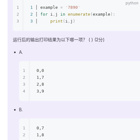
1
 │ example 
=
 '
7890
'
2
 │ 
for
 i
,
j 
in
 enumerate
(
example
):
3
 │     
print
(
i
,
j
)
运行后的输出打印结果为以下哪一项？ ( ) (2分)
A.
0,0
1,7
2,8
3,9
B.
0,7
1,8