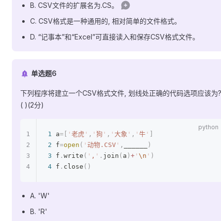
B. CSV文件的扩展名为.CS。
C. CSV格式是一种通用的, 相对简单的文件格式。
D. “记事本”和“Excel”可直接读入和保存CSV格式文件。
单选题6
下列程序将建立一个CSV格式文件, 划线处正确的代码选项应该为
( )(2分)
1
 a
=[
'
老虎
'
,
'
狗
'
,
'
大象
'
,
'
牛
'
]
2
 f
=
open
(
'
动物.CSV
'
,
______
)
3
 f
.
write
(
'
,
'
.
join
(
a
)
+
'
\n
'
)
4
 f
.
close
()
A. 'W'
B. 'R'