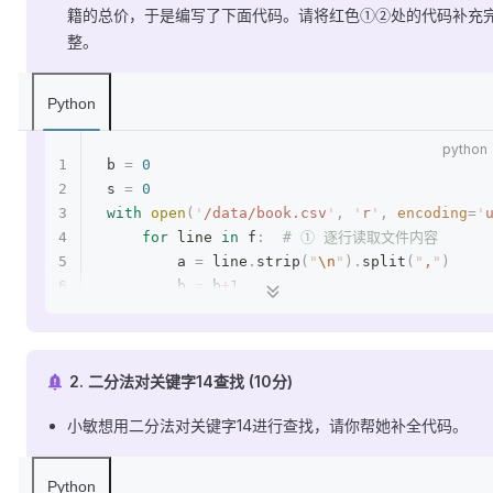
籍的总价，于是编写了下面代码。请将红色①②处的代码补充
整。
Python
b 
=
 0
s 
=
 0
with
 open
(
'
/data/book.csv
'
,
 '
r
'
,
 encoding
=
'
    for
 line 
in
 f
:
  # ① 逐行读取文件内容
        a 
=
 line
.
strip
(
"
\n
"
).
split
(
"
,
"
)
        b 
=
 b
+
1
        if
 b 
>
 1
:
  # 第一行是标题，所以从第二行
            # ② 将每本书的价格与库存量相乘并累加
            s 
=
 s 
+
 int
(
a
[
1
])
 *
 int
(
a
[
2
])
2. 二分法对关键字14查找 (10分)
print
(
'
总价：
'
,
 s
)
小敏想用二分法对关键字14进行查找，请你帮她补全代码。
Python