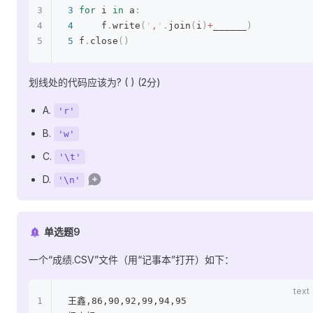
3
 for
 i 
in
 a
:
4
     f
.
write
(
'
,
'
.
join
(
i
)
+
______
)
5
 f
.
close
()
划线处的代码应该为? ( ) (2分)
A.
'r'
B.
'w'
C.
'\t'
D.
'\n'
单选题9
一个“成绩.CSV”文件（用“记事本”打开）如下：
王鑫,86,90,92,99,94,95