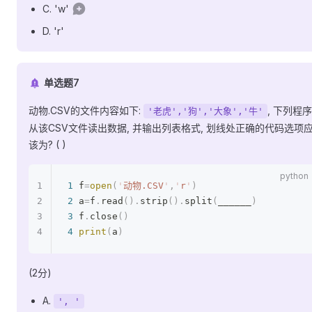
C. 'w'
D. 'r'
单选题7
动物.CSV的文件内容如下:
, 下列程序
'老虎','狗','大象','牛'
从该CSV文件读出数据, 并输出列表格式, 划线处正确的代码选项
该为? ( )
1
 f
=
open
(
'
动物.CSV
'
,
'
r
'
)
2
 a
=
f
.
read
().
strip
().
split
(
______
)
3
 f
.
close
()
4
 print
(
a
)
(2分)
A.
', '