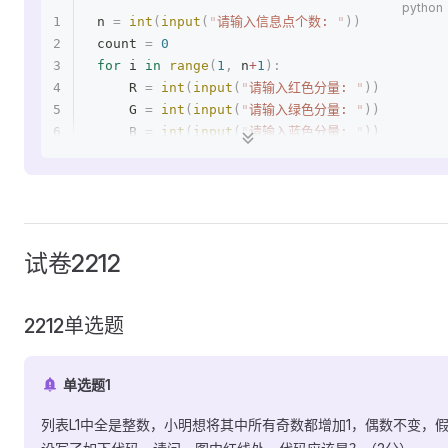
n 
=
 int
(
input
(
"
请输入信息点个数: 
"
))
count 
=
 0
for
 i 
in
 range
(
1
,
 n
+
1
):
    R 
=
 int
(
input
(
"
请输入红色分量: 
"
))
    G 
=
 int
(
input
(
"
请输入绿色分量: 
"
))
    B 
=
 int
(
input
(
"
请输入蓝色分量: 
"
))
    # ① 计算灰度值，按照题目给定的公式
    Gray_scale 
=
 0.299
 *
 R 
+
 0.587
 *
 G 
+
 0.
    # ② 判断灰度值是否小于等于132，若是则为黑色，
    if
 Gray_scale 
<=
 132
:
  # 只有灰度值小于等于
        print
(
"
黑色
"
)
试卷2212
        count 
=
 count 
+
 1
  # 统计黑色像素点数量
    else
:
        print
(
"
白色
"
)
2212单选题
print
(
"
黑色像素总共有：
"
 +
 str
(
count
)
 +
 "
个
"
)
单选题1
列表L1中全是整数，小明想将其中所有奇数都增加1，偶数不变，