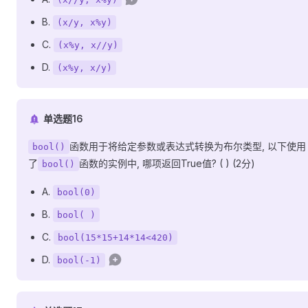
B.
(x/y, x%y)
C.
(x%y, x//y)
D.
(x%y, x/y)
单选题16
函数用于将给定参数或表达式转换为布尔类型, 以下使用
bool()
了
函数的实例中, 哪项返回True值? ( ) (2分)
bool()
A.
bool(0)
B.
bool( )
C.
bool(15*15+14*14<420)
D.
bool(-1)